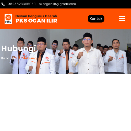
082382336505
pksoganilir@gmail.com
Kontak
Hubungi
Beranda
Hubungi