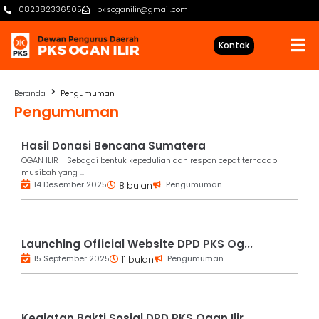
082382336505
pksoganilir@gmail.com
Kontak
Beranda
Pengumuman
Pengumuman
Hasil Donasi Bencana Sumatera
OGAN ILIR - Sebagai bentuk kepedulian dan respon cepat terhadap
musibah yang ...
14 Desember 2025
Pengumuman
8 bulan
Launching Official Website DPD PKS Og...
15 September 2025
Pengumuman
11 bulan
Kegiatan Bakti Sosial DPD PKS Ogan Ilir