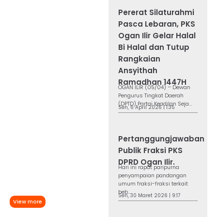
Pererat Silaturahmi
Pasca Lebaran, PKS
Ogan Ilir Gelar Halal
Bi Halal dan Tutup
Rangkaian
Ansyithah
Ramadhan 1447H
OGAN ILIR (05/04) – Dewan
Pengurus Tingkat Daerah
(DPTD) Partai Keadilan Seja...
Sen, 6 April 2026 | 1:35
Pertanggungjawaban
Publik Fraksi PKS
DPRD Ogan Ilir.
Hari ini rapat paripurna
penyampaian pandangan
umum fraksi-fraksi terkait
beb...
Sen, 30 Maret 2026 | 9:17
View more