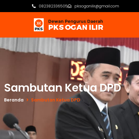
082382336505
pksoganilir@gmail.com
Sambutan Ketua DPD
Beranda
Sambutan Ketua DPD