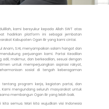
lillah, kami bersyukur kepada Allah SWT atas
at hadirkan platform ini sebagai jembatan
arakat Kabupaten Ogan Ilir yang kami cintai.
snul Anam, S.HI, menyampaikan salam hangat dan
 mendukung perjuangan kami. Partai Keadilan
 adil, makmur, dan berkeadilan, sesuai dengan
omitmen untuk memperjuangkan aspirasi rakyat,
harmonisan sosial di tengah keberagaman
ni tentang program kerja, kegiatan partai, dan
r. Kami mengundang seluruh masyarakat untuk
-sama membangun Ogan Ilir yang lebih baik.
kita semua. Mari kita wujudkan visi Indonesia
LOGO
oad Logo Resmi Partai