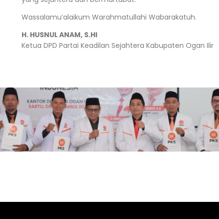
ra
Dakwah Gratis
K
Wassalamu’alaikum Warahmatullahi Wabarakatuh.
H. HUSNUL ANAM, S.HI
Ketua DPD Partai Keadilan Sejahtera Kabupaten Ogan Ilir