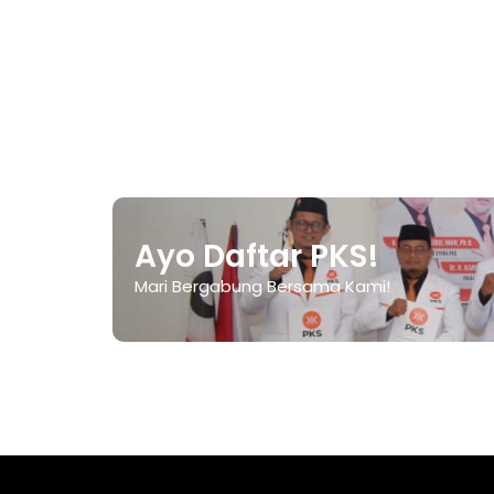
Keadilan Sejahte
Ayo Daftar PKS!
Mari Bergabung Bersama Kami!