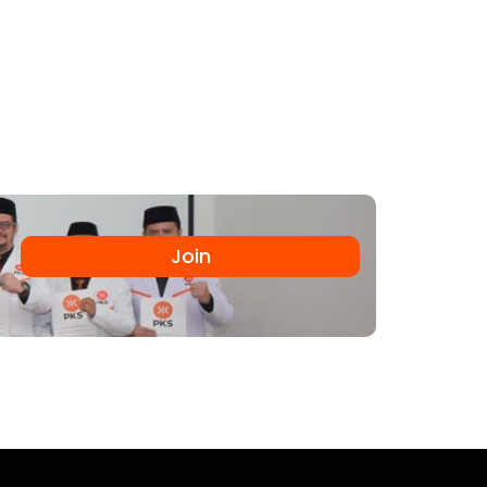
eadilan Sejahtera
Join