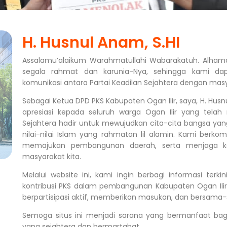
H. Husnul Anam, S.HI
Assalamu’alaikum Warahmatullahi Wabarakatuh. Alhamdu
segala rahmat dan karunia-Nya, sehingga kami dap
komunikasi antara Partai Keadilan Sejahtera dengan masy
Sebagai Ketua DPD PKS Kabupaten Ogan Ilir, saya, H. Hu
apresiasi kepada seluruh warga Ogan Ilir yang telah
Sejahtera hadir untuk mewujudkan cita-cita bangsa yang
nilai-nilai Islam yang rahmatan lil alamin. Kami berk
memajukan pembangunan daerah, serta menjaga ke
masyarakat kita.
DOWNLOAD
Melalui website ini, kami ingin berbagi informasi terki
kontribusi PKS dalam pembangunan Kabupaten Ogan Ili
berpartisipasi aktif, memberikan masukan, dan bersama
Semoga situs ini menjadi sarana yang bermanfaat bagi 
E-BOOK
yang sejahtera dan bermartabat.
 Partai
Download E-Book Materi
Downl