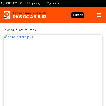
082382336505
pksoganilir@gmail.com
Kontak
Beranda
perlindungan